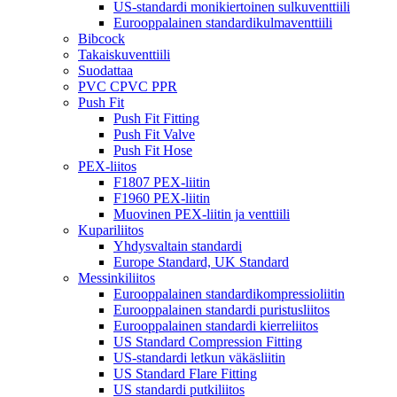
US-standardi monikiertoinen sulkuventtiili
Eurooppalainen standardikulmaventtiili
Bibcock
Takaiskuventtiili
Suodattaa
PVC CPVC PPR
Push Fit
Push Fit Fitting
Push Fit Valve
Push Fit Hose
PEX-liitos
F1807 PEX-liitin
F1960 PEX-liitin
Muovinen PEX-liitin ja venttiili
Kupariliitos
Yhdysvaltain standardi
Europe Standard, UK Standard
Messinkiliitos
Eurooppalainen standardikompressioliitin
Eurooppalainen standardi puristusliitos
Eurooppalainen standardi kierreliitos
US Standard Compression Fitting
US-standardi letkun väkäsliitin
US Standard Flare Fitting
US standardi putkiliitos