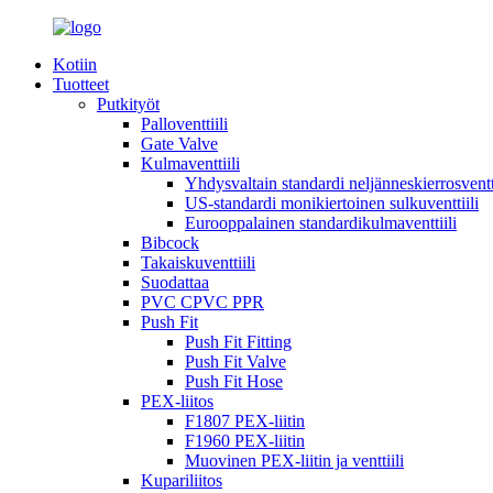
Kotiin
Tuotteet
Putkityöt
Palloventtiili
Gate Valve
Kulmaventtiili
Yhdysvaltain standardi neljänneskierrosventti
US-standardi monikiertoinen sulkuventtiili
Eurooppalainen standardikulmaventtiili
Bibcock
Takaiskuventtiili
Suodattaa
PVC CPVC PPR
Push Fit
Push Fit Fitting
Push Fit Valve
Push Fit Hose
PEX-liitos
F1807 PEX-liitin
F1960 PEX-liitin
Muovinen PEX-liitin ja venttiili
Kupariliitos