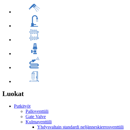
Luokat
Putkityöt
Palloventtiili
Gate Valve
Kulmaventtiili
Yhdysvaltain standardi neljänneskierrosventtiili