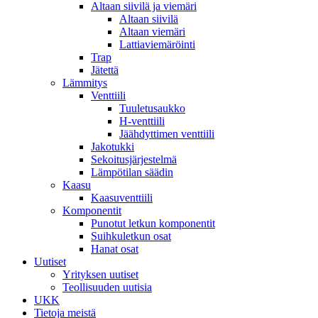
Altaan siivilä ja viemäri
Altaan siivilä
Altaan viemäri
Lattiaviemäröinti
Trap
Jätettä
Lämmitys
Venttiili
Tuuletusaukko
H-venttiili
Jäähdyttimen venttiili
Jakotukki
Sekoitusjärjestelmä
Lämpötilan säädin
Kaasu
Kaasuventtiili
Komponentit
Punotut letkun komponentit
Suihkuletkun osat
Hanat osat
Uutiset
Yrityksen uutiset
Teollisuuden uutisia
UKK
Tietoja meistä