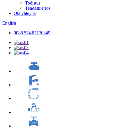
Todistus
Tehdaskierros
Ota yhteyttä
English
0086 574 87170349