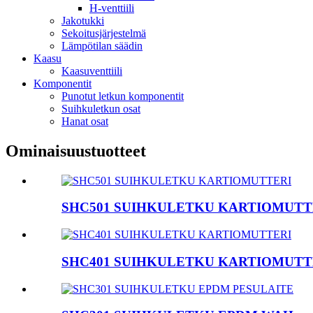
H-venttiili
Jakotukki
Sekoitusjärjestelmä
Lämpötilan säädin
Kaasu
Kaasuventtiili
Komponentit
Punotut letkun komponentit
Suihkuletkun osat
Hanat osat
Ominaisuustuotteet
SHC501 SUIHKULETKU KARTIOMUTT
SHC401 SUIHKULETKU KARTIOMUTT