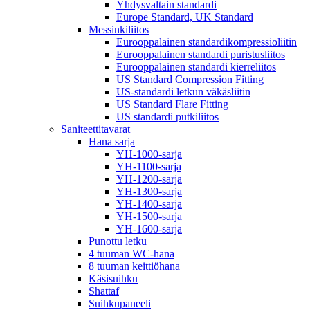
Yhdysvaltain standardi
Europe Standard, UK Standard
Messinkiliitos
Eurooppalainen standardikompressioliitin
Eurooppalainen standardi puristusliitos
Eurooppalainen standardi kierreliitos
US Standard Compression Fitting
US-standardi letkun väkäsliitin
US Standard Flare Fitting
US standardi putkiliitos
Saniteettitavarat
Hana sarja
YH-1000-sarja
YH-1100-sarja
YH-1200-sarja
YH-1300-sarja
YH-1400-sarja
YH-1500-sarja
YH-1600-sarja
Punottu letku
4 tuuman WC-hana
8 tuuman keittiöhana
Käsisuihku
Shattaf
Suihkupaneeli