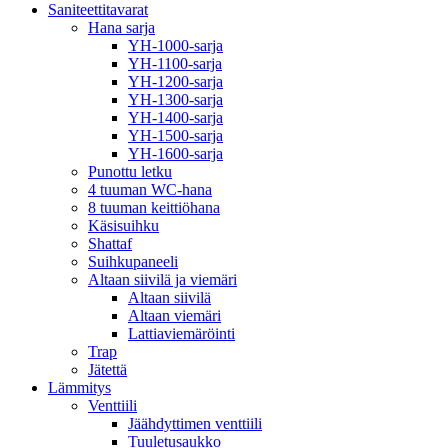
Saniteettitavarat
Hana sarja
YH-1000-sarja
YH-1100-sarja
YH-1200-sarja
YH-1300-sarja
YH-1400-sarja
YH-1500-sarja
YH-1600-sarja
Punottu letku
4 tuuman WC-hana
8 tuuman keittiöhana
Käsisuihku
Shattaf
Suihkupaneeli
Altaan siivilä ja viemäri
Altaan siivilä
Altaan viemäri
Lattiaviemäröinti
Trap
Jätettä
Lämmitys
Venttiili
Jäähdyttimen venttiili
Tuuletusaukko