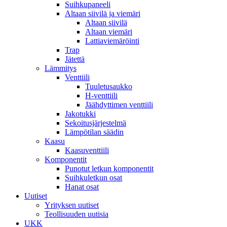
Suihkupaneeli
Altaan siivilä ja viemäri
Altaan siivilä
Altaan viemäri
Lattiaviemäröinti
Trap
Jätettä
Lämmitys
Venttiili
Tuuletusaukko
H-venttiili
Jäähdyttimen venttiili
Jakotukki
Sekoitusjärjestelmä
Lämpötilan säädin
Kaasu
Kaasuventtiili
Komponentit
Punotut letkun komponentit
Suihkuletkun osat
Hanat osat
Uutiset
Yrityksen uutiset
Teollisuuden uutisia
UKK