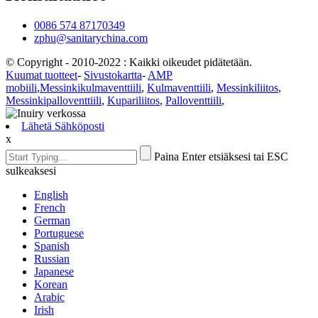
0086 574 87170349
zphu@sanitarychina.com
© Copyright - 2010-2022 : Kaikki oikeudet pidätetään.
Kuumat tuotteet
-
Sivustokartta
-
AMP
mobiili
,
Messinkikulmaventtiili
,
Kulmaventtiili
,
Messinkiliitos
,
Messinkipalloventtiili
,
Kupariliitos
,
Palloventtiili
,
Lähetä Sähköposti
x
Paina Enter etsiäksesi tai ESC
sulkeaksesi
English
French
German
Portuguese
Spanish
Russian
Japanese
Korean
Arabic
Irish