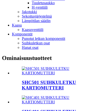
Tuuletusaukko
H-venttiili
Jakotukki
Sekoitusjärjestelmä
Lämpötilan säädin
Kaasu
Kaasuventtiili
Komponentit
Punotut letkun komponentit
Suihkuletkun osat
Hanat osat
Ominaisuustuotteet
SHC501 SUIHKULETKU
KARTIOMUTTERI