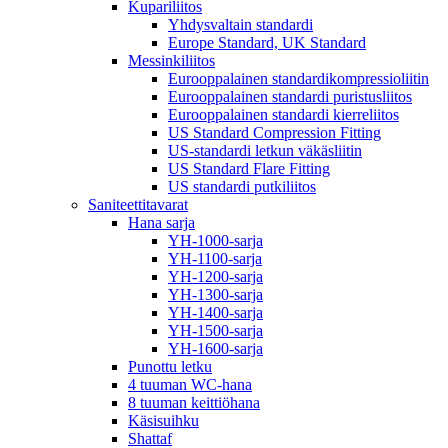
Kupariliitos
Yhdysvaltain standardi
Europe Standard, UK Standard
Messinkiliitos
Eurooppalainen standardikompressioliitin
Eurooppalainen standardi puristusliitos
Eurooppalainen standardi kierreliitos
US Standard Compression Fitting
US-standardi letkun väkäsliitin
US Standard Flare Fitting
US standardi putkiliitos
Saniteettitavarat
Hana sarja
YH-1000-sarja
YH-1100-sarja
YH-1200-sarja
YH-1300-sarja
YH-1400-sarja
YH-1500-sarja
YH-1600-sarja
Punottu letku
4 tuuman WC-hana
8 tuuman keittiöhana
Käsisuihku
Shattaf