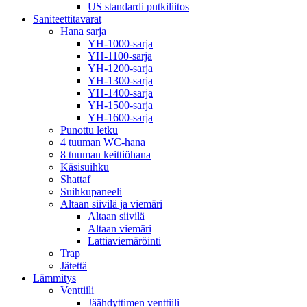
US standardi putkiliitos
Saniteettitavarat
Hana sarja
YH-1000-sarja
YH-1100-sarja
YH-1200-sarja
YH-1300-sarja
YH-1400-sarja
YH-1500-sarja
YH-1600-sarja
Punottu letku
4 tuuman WC-hana
8 tuuman keittiöhana
Käsisuihku
Shattaf
Suihkupaneeli
Altaan siivilä ja viemäri
Altaan siivilä
Altaan viemäri
Lattiaviemäröinti
Trap
Jätettä
Lämmitys
Venttiili
Jäähdyttimen venttiili