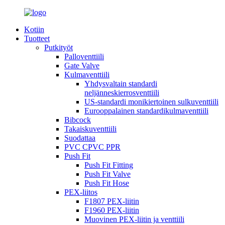
Kotiin
Tuotteet
Putkityöt
Palloventtiili
Gate Valve
Kulmaventtiili
Yhdysvaltain standardi
neljänneskierrosventtiili
US-standardi monikiertoinen sulkuventtiili
Eurooppalainen standardikulmaventtiili
Bibcock
Takaiskuventtiili
Suodattaa
PVC CPVC PPR
Push Fit
Push Fit Fitting
Push Fit Valve
Push Fit Hose
PEX-liitos
F1807 PEX-liitin
F1960 PEX-liitin
Muovinen PEX-liitin ja venttiili