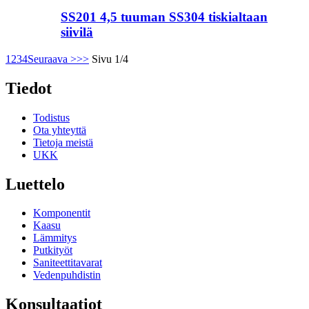
SS201 4,5 tuuman SS304 tiskialtaan
siivilä
1
2
3
4
Seuraava >
>>
Sivu 1/4
Tiedot
Todistus
Ota yhteyttä
Tietoja meistä
UKK
Luettelo
Komponentit
Kaasu
Lämmitys
Putkityöt
Saniteettitavarat
Vedenpuhdistin
Konsultaatiot