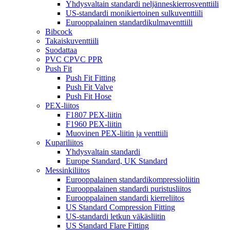
Yhdysvaltain standardi neljänneskierrosventtiili
US-standardi monikiertoinen sulkuventtiili
Eurooppalainen standardikulmaventtiili
Bibcock
Takaiskuventtiili
Suodattaa
PVC CPVC PPR
Push Fit
Push Fit Fitting
Push Fit Valve
Push Fit Hose
PEX-liitos
F1807 PEX-liitin
F1960 PEX-liitin
Muovinen PEX-liitin ja venttiili
Kupariliitos
Yhdysvaltain standardi
Europe Standard, UK Standard
Messinkiliitos
Eurooppalainen standardikompressioliitin
Eurooppalainen standardi puristusliitos
Eurooppalainen standardi kierreliitos
US Standard Compression Fitting
US-standardi letkun väkäsliitin
US Standard Flare Fitting