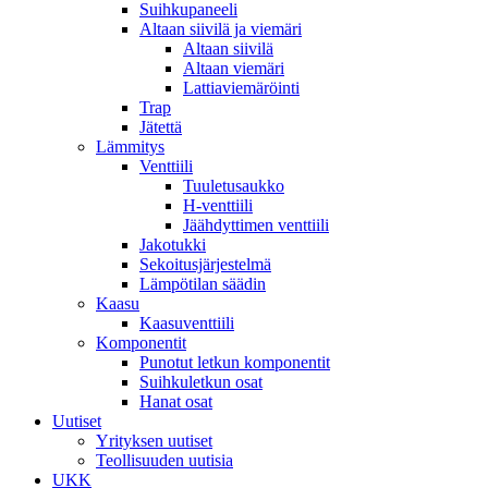
Suihkupaneeli
Altaan siivilä ja viemäri
Altaan siivilä
Altaan viemäri
Lattiaviemäröinti
Trap
Jätettä
Lämmitys
Venttiili
Tuuletusaukko
H-venttiili
Jäähdyttimen venttiili
Jakotukki
Sekoitusjärjestelmä
Lämpötilan säädin
Kaasu
Kaasuventtiili
Komponentit
Punotut letkun komponentit
Suihkuletkun osat
Hanat osat
Uutiset
Yrityksen uutiset
Teollisuuden uutisia
UKK