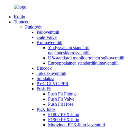
Kotiin
Tuotteet
Putkityöt
Palloventtiili
Gate Valve
Kulmaventtiili
Yhdysvaltain standardi
neljänneskierrosventtiili
US-standardi monikiertoinen sulkuventtiili
Eurooppalainen standardikulmaventtiili
Bibcock
Takaiskuventtiili
Suodattaa
PVC CPVC PPR
Push Fit
Push Fit Fitting
Push Fit Valve
Push Fit Hose
PEX-liitos
F1807 PEX-liitin
F1960 PEX-liitin
Muovinen PEX-liitin ja venttiili