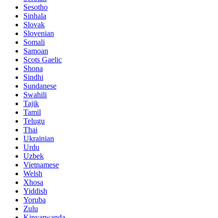
Sesotho
Sinhala
Slovak
Slovenian
Somali
Samoan
Scots Gaelic
Shona
Sindhi
Sundanese
Swahili
Tajik
Tamil
Telugu
Thai
Ukrainian
Urdu
Uzbek
Vietnamese
Welsh
Xhosa
Yiddish
Yoruba
Zulu
Kinyarwanda