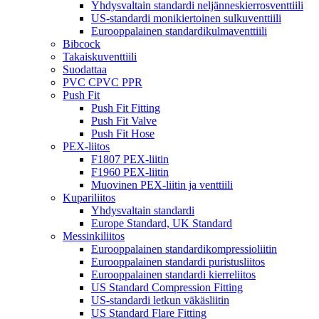
Yhdysvaltain standardi neljänneskierrosventtiili
US-standardi monikiertoinen sulkuventtiili
Eurooppalainen standardikulmaventtiili
Bibcock
Takaiskuventtiili
Suodattaa
PVC CPVC PPR
Push Fit
Push Fit Fitting
Push Fit Valve
Push Fit Hose
PEX-liitos
F1807 PEX-liitin
F1960 PEX-liitin
Muovinen PEX-liitin ja venttiili
Kupariliitos
Yhdysvaltain standardi
Europe Standard, UK Standard
Messinkiliitos
Eurooppalainen standardikompressioliitin
Eurooppalainen standardi puristusliitos
Eurooppalainen standardi kierreliitos
US Standard Compression Fitting
US-standardi letkun väkäsliitin
US Standard Flare Fitting