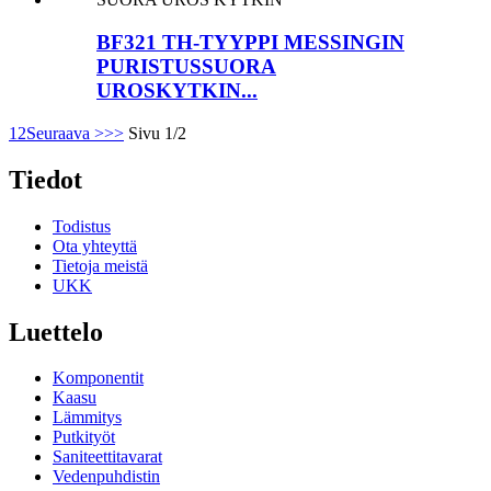
BF321 TH-TYYPPI MESSINGIN
PURISTUSSUORA
UROSKYTKIN...
1
2
Seuraava >
>>
Sivu 1/2
Tiedot
Todistus
Ota yhteyttä
Tietoja meistä
UKK
Luettelo
Komponentit
Kaasu
Lämmitys
Putkityöt
Saniteettitavarat
Vedenpuhdistin