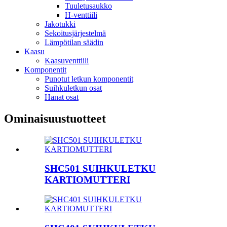
Tuuletusaukko
H-venttiili
Jakotukki
Sekoitusjärjestelmä
Lämpötilan säädin
Kaasu
Kaasuventtiili
Komponentit
Punotut letkun komponentit
Suihkuletkun osat
Hanat osat
Ominaisuustuotteet
SHC501 SUIHKULETKU
KARTIOMUTTERI