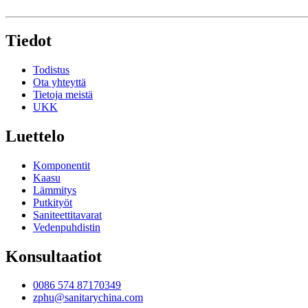
Tiedot
Todistus
Ota yhteyttä
Tietoja meistä
UKK
Luettelo
Komponentit
Kaasu
Lämmitys
Putkityöt
Saniteettitavarat
Vedenpuhdistin
Konsultaatiot
0086 574 87170349
zphu@sanitarychina.com