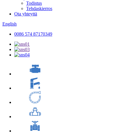
Todistus
Tehdaskierros
Ota yhteyttä
English
0086 574 87170349