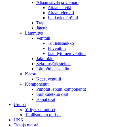
Altaan siivilä ja viemäri
Altaan siivilä
Altaan viemäri
Lattiaviemäröinti
Trap
Jätettä
Lämmitys
Venttiili
Tuuletusaukko
H-venttiili
Jäähdyttimen venttiili
Jakotukki
Sekoitusjärjestelmä
Lämpötilan säädin
Kaasu
Kaasuventtiili
Komponentit
Punotut letkun komponentit
Suihkuletkun osat
Hanat osat
Uutiset
Yrityksen uutiset
Teollisuuden uutisia
UKK
Tietoja meistä