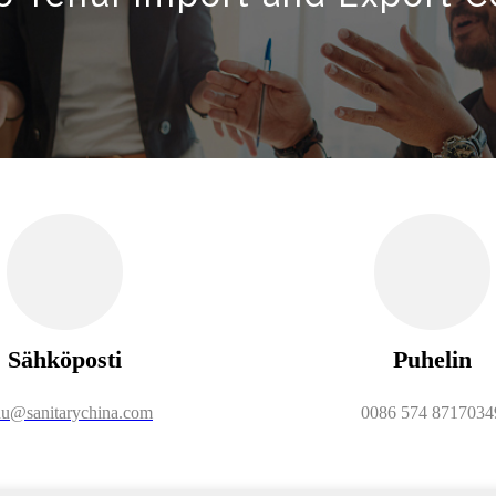
Sähköposti
Puhelin
u@sanitarychina.com
0086 574 8717034