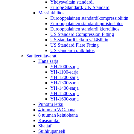
Yhdysvaltain standardi
Europe Standard, UK Standard
Messinkiliitos
Eurooppalainen standardikompressioliitin
Eurooppalainen standardi puristusliitos
Eurooppalainen standardi kierreliitos
US Standard Compression Fitting
US-standardi letkun väkäsliitin
US Standard Flare Fitting
US standardi putkiliitos
Saniteettitavarat
Hana sarja
YH-1000-sarja
YH-1100-sarja
YH-1200-sarja
YH-1300-sarja
YH-1400-sarja
YH-1500-sarja
YH-1600-sarja
Punottu letku
4 tuuman WC-hana
8 tuuman keittiöhana
Käsisuihku
Shattaf
Suihkupaneeli