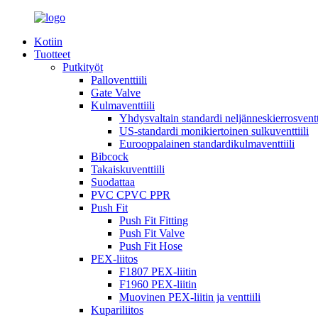
Kotiin
Tuotteet
Putkityöt
Palloventtiili
Gate Valve
Kulmaventtiili
Yhdysvaltain standardi neljänneskierrosventti
US-standardi monikiertoinen sulkuventtiili
Eurooppalainen standardikulmaventtiili
Bibcock
Takaiskuventtiili
Suodattaa
PVC CPVC PPR
Push Fit
Push Fit Fitting
Push Fit Valve
Push Fit Hose
PEX-liitos
F1807 PEX-liitin
F1960 PEX-liitin
Muovinen PEX-liitin ja venttiili
Kupariliitos